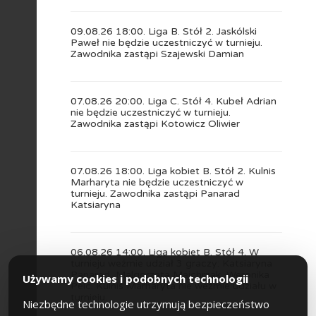
09.08.26 18:00. Liga B. Stół 2. Jaskólski
Paweł nie będzie uczestniczyć w turnieju.
Zawodnika zastąpi Szajewski Damian
07.08.26 20:00. Liga C. Stół 4. Kubeł Adrian
nie będzie uczestniczyć w turnieju.
Zawodnika zastąpi Kotowicz Oliwier
07.08.26 18:00. Liga kobiet B. Stół 2. Kulnis
Marharyta nie będzie uczestniczyć w
turnieju. Zawodnika zastąpi Panarad
Katsiaryna
06.08.26 14:00. Liga kobiet B. Stół 4. W
turnieju weźmie udział 3 graczy: Katsiaryna
Panarad, Malgorzata Majchrzak, Weronika
Używamy cookies i podobnych technologii
Pelc. Kulnis Marharyta nie weźmie udziału w
turnieju.
Niezbędne technologie utrzymują bezpieczeństwo