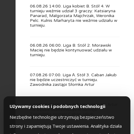
06.08.26 14:00. Liga kobiet B. Stół 4. W
turnieju weźmie udział 3 graczy: Katsiaryna
Panarad, Malgorzata Majchrzak, Weronika
Pelc. Kulnis Marharyta nie weźmie udziału w
turnieju.
06.08.26 06:00. Liga B. Stół 2. Morawski
Maciej nie będzie kontynuować udziału w
turnieju.
07.08.26 07:00. Liga А. Stół 3. Caban Jakub
nie będzie uczestniczyć w turnieju.
Zawodnika zastąpi Słomka Artur
07.08.26 02:00. Liga А. Stół 4. Słomka Artur
Używamy cookies i podobnych technologii
nie będzie uczestniczyć w turnieju.
Zawodnika zastąpi Caban Jakub
Niezbędne technologie utrzymują bezpieczeństwo
strony i zapamiętują Twoje ustawienia. Analityka działa