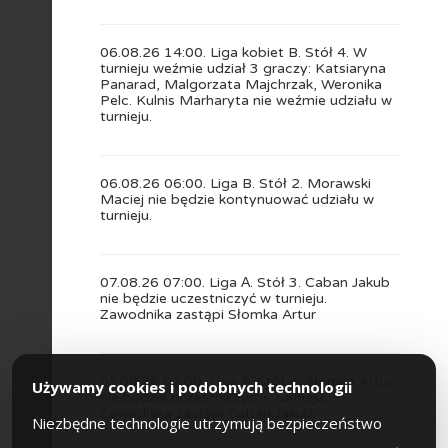
06.08.26 14:00. Liga kobiet B. Stół 4. W
turnieju weźmie udział 3 graczy: Katsiaryna
Panarad, Malgorzata Majchrzak, Weronika
Pelc. Kulnis Marharyta nie weźmie udziału w
turnieju.
06.08.26 06:00. Liga B. Stół 2. Morawski
Maciej nie będzie kontynuować udziału w
turnieju.
07.08.26 07:00. Liga А. Stół 3. Caban Jakub
nie będzie uczestniczyć w turnieju.
Zawodnika zastąpi Słomka Artur
07.08.26 02:00. Liga А. Stół 4. Słomka Artur
Używamy cookies i podobnych technologii
nie będzie uczestniczyć w turnieju.
Zawodnika zastąpi Caban Jakub
Niezbędne technologie utrzymują bezpieczeństwo