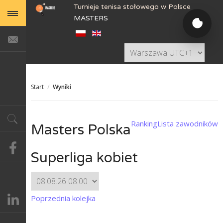
Turnieje tenisa stołowego w Polsce
MASTERS
Start
/
Wyniki
Ranking
Lista zawodników
Masters Polska
Superliga kobiet
Poprzednia kolejka