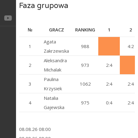
Faza grupowa
№
GRACZ
RANKING
1
2
Agata
1
988
4:2
Zakrzewska
Aleksandra
2
973
2:4
Michalak
Paulina
3
1062
2:4
2:4
Krzysiek
Natalia
4
975
0:4
2:4
Gajewska
08.08.26 08:00