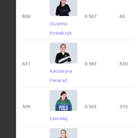
806
0.567
60
Zuzanna
Kowalczyk
631
0.563
630
Katsiaryna
Panarad
509
0.563
355
Ewa Maj