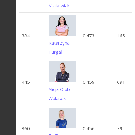
Krakowiak
384
0.473
165
Katarzyna
Purgał
445
0.459
691
Alicja Ołub-
Walasek
360
0.456
79