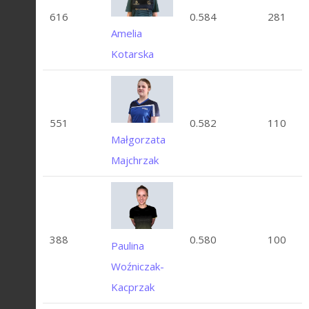
616
0.584
281
Amelia
Kotarska
551
0.582
110
Małgorzata
Majchrzak
388
0.580
100
Paulina
Woźniczak-
Kacprzak