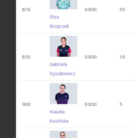
816
0.800
35
Eliza
Brzęczek
850
0.800
10
Gabriela
Dyszkiewicz
900
0.800
5
Klaudia
Kusińska