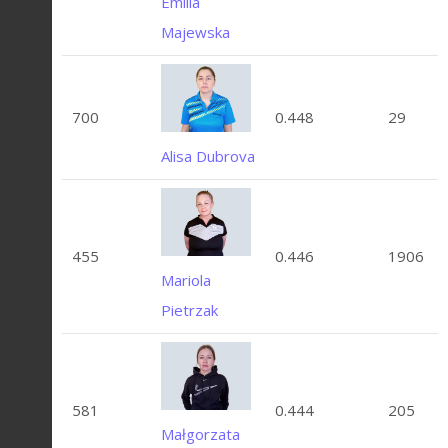
Emilia
Majewska
700
0.448
29
Alisa Dubrova
455
0.446
1906
Mariola
Pietrzak
581
0.444
205
Małgorzata