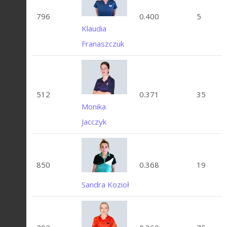
796
0.400
5
Klaudia
Franaszczuk
512
0.371
35
Monika
Jacczyk
850
0.368
19
Sandra Kozioł