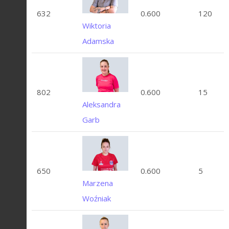
632
0.600
120
Wiktoria
Adamska
802
0.600
15
Aleksandra
Garb
650
0.600
5
Marzena
Woźniak