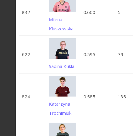
832
0.600
5
Milena
Kluszewska
622
0.595
79
Sabina Kukla
824
0.585
135
Katarzyna
Trochimiuk