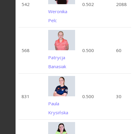
542
0.502
2088
Weronika
Pelc
568
0.500
60
Patrycja
Banasiak
831
0.500
30
Paula
Krysińska