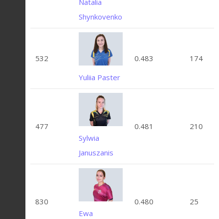
Natalia
Shynkovenko
532
0.483
174
Yuliia Paster
477
0.481
210
Sylwia
Januszanis
830
0.480
25
Ewa