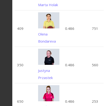
Marta Holak
409
0.486
751
Olena
Bondareva
350
0.486
560
Justyna
Przastek
650
0.486
253