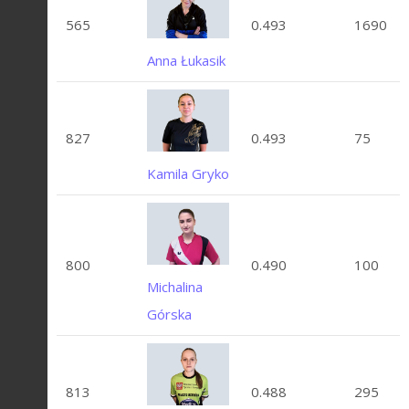
565
0.493
1690
Anna Łukasik
827
0.493
75
Kamila Gryko
800
0.490
100
Michalina
Górska
813
0.488
295