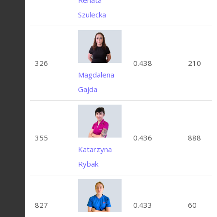
Szulecka
326
0.438
210
Magdalena
Gajda
355
0.436
888
Katarzyna
Rybak
827
0.433
60