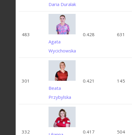
Daria Duralak
483
0.428
631
Agata
Wycichowska
301
0.421
145
Beata
Przybylska
332
0.417
504
Lilianna-