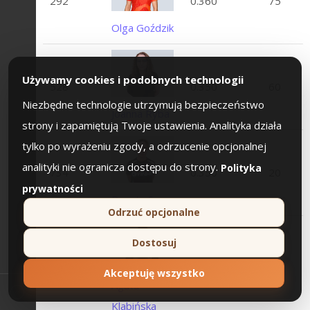
292
0.360
75
Olga Goździk
Używamy cookies i podobnych technologii
528
0.350
60
Niezbędne technologie utrzymują bezpieczeństwo
Joanna Ryba
strony i zapamiętują Twoje ustawienia. Analityka działa
tylko po wyrażeniu zgody, a odrzucenie opcjonalnej
analityki nie ogranicza dostępu do strony.
Polityka
734
0.350
20
prywatności
Dorota Sass
Odrzuć opcjonalne
Dostosuj
683
0.343
35
Akceptuję wszystko
Agata
Klabińska