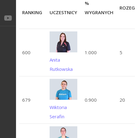
%
ROZEGR
RANKING
UCZESTNICY
WYGRANYCH
600
1.000
5
Anita
Rutkowska
679
0.900
20
Wiktoria
Serafin