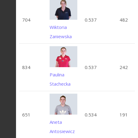
704
0.537
482
Wiktoria
Zaniewska
834
0.537
242
Paulina
Stachecka
651
0.534
191
Aneta
Antosiewicz