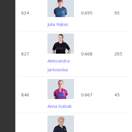
634
0.695
95
Julia Rękas
827
0.668
205
Aleksandra
Jarkowska
846
0.667
45
Anna Kubiak