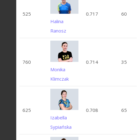
525
0.717
60
Halina
Ranosz
760
0.714
35
Monika
Klimczak
625
0.708
65
Izabella
Sypiańska