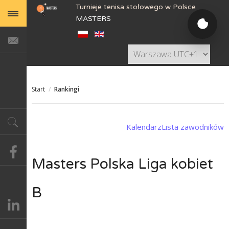
Turnieje tenisa stołowego w Polsce
MASTERS
Start
/
Rankingi
Kalendarz
Lista zawodników
Masters Polska Liga kobiet
B