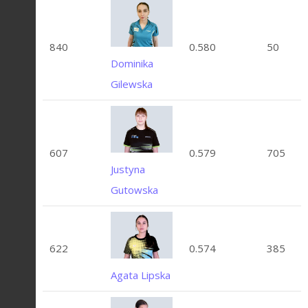
840
0.580
50
Dominika
Gilewska
607
0.579
705
Justyna
Gutowska
622
0.574
385
Agata Lipska