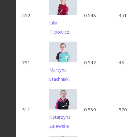
552
0.548
451
Julia
Filipowicz
791
0.542
48
Martyna
Stachniak
511
0.539
570
Katarzyna
Zalewska