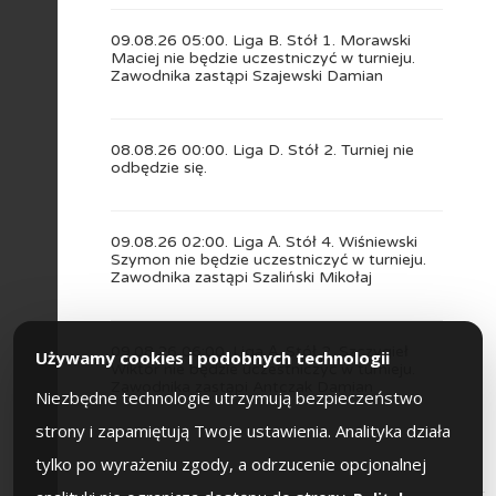
09.08.26 05:00. Liga B. Stół 1. Morawski
Maciej nie będzie uczestniczyć w turnieju.
Zawodnika zastąpi Szajewski Damian
08.08.26 00:00. Liga D. Stół 2. Turniej nie
odbędzie się.
09.08.26 02:00. Liga А. Stół 4. Wiśniewski
Szymon nie będzie uczestniczyć w turnieju.
Zawodnika zastąpi Szaliński Mikołaj
09.08.26 06:00. Liga А. Stół 2. Szczygieł
Używamy cookies i podobnych technologii
Wiktor nie będzie uczestniczyć w turnieju.
Zawodnika zastąpi Antczak Damian
Niezbędne technologie utrzymują bezpieczeństwo
strony i zapamiętują Twoje ustawienia. Analityka działa
tylko po wyrażeniu zgody, a odrzucenie opcjonalnej