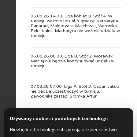
06.08.26 14:00. Liga kobiet B. Stół 4. W
turnieju weźmie udział 3 graczy: Katsiaryna
Panarad, Malgorzata Majchrzak, Weronika
Pelc. Kulnis Marharyta nie weźmie udziału w
turnieju.
06.08.26 06:00. Liga B. Stół 2. Morawski
Maciej nie będzie kontynuować udziału w
turnieju.
07.08.26 07:00. Liga А. Stół 3. Caban Jakub
nie będzie uczestniczyć w turnieju.
Zawodnika zastąpi Słomka Artur
07.08.26 02:00. Liga А. Stół 4. Słomka Artur
Używamy cookies i podobnych technologii
nie będzie uczestniczyć w turnieju.
Zawodnika zastąpi Caban Jakub
Niezbędne technologie utrzymują bezpieczeństwo