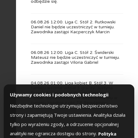
odbędzie się.
06.08.26 12:00. Liga C. Stół 2. Rutkowski
Daniel nie będzie uczestniczyć w turnieju.
Zawodnika zastąpi Kacperczyk Marcin
06.08.26 12:00. Liga C. Stół 2. Świderski
Mateusz nie będzie uczestniczyć w turnieju.
Zawodnika zastąpi Viloria Gabriel
04.08.26 01:00. Liga kobiet B. Stół 3. W
turnieju weźmie udział 3 graczy: Justyna
Przastek, Katarzyna Purgal, Katarzyna
Używamy cookies i podobnych technologii
Rybak. Duda Danuta nie weźmie udziału w
turnieju zgodnie z pkt 7.8 Regulaminu.
Niezbędne technologie utrzymują bezpieczeństwo
strony i zapamiętują Twoje ustawienia. Analityka działa
tylko po wyrażeniu zgody, a odrzucenie opcjonalnej
analityki nie ogranicza dostępu do strony.
Polityka