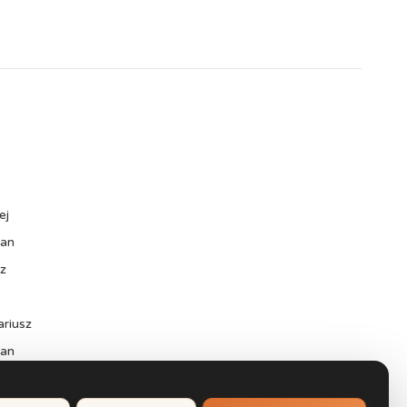
ej
ian
sz
ariusz
ian
ołaj