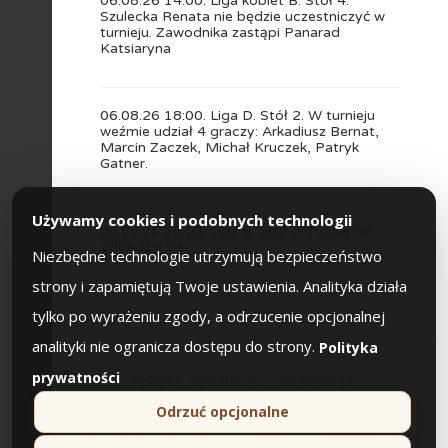
06.08.26 14:00. Liga kobiet B. Stół 4.
Szulecka Renata nie będzie uczestniczyć w
turnieju. Zawodnika zastąpi Panarad
Katsiaryna
06.08.26 18:00. Liga D. Stół 2. W turnieju
weźmie udział 4 graczy: Arkadiusz Bernat,
Marcin Zaczek, Michał Kruczek, Patryk
Gatner.
Używamy cookies i podobnych technologii
06.08.26 18:00. Liga B. Stół 2. Turniej nie
odbędzie się.
Niezbędne technologie utrzymują bezpieczeństwo
strony i zapamiętują Twoje ustawienia. Analityka działa
tylko po wyrażeniu zgody, a odrzucenie opcjonalnej
analityki nie ogranicza dostępu do strony.
Polityka
prywatności
Polityka prywatności
Rejestracja
Odrzuć opcjonalne
Copyright © 2023-2026. Masters Polska. All rights