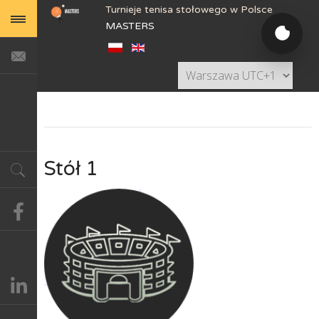
Turnieje tenisa stołowego w Polsce
MASTERS
Stół 1