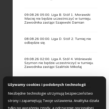
09.08.26 05:00. Liga B. Stół 1. Morawski
Maciej nie będzie uczestniczyć w turnieju.
Zawodnika zastąpi Szajewski Damian
08.08.26 00:00. Liga D. Stół 2. Turniej nie
odbędzie się.
09.08.26 02:00. Liga А. Stół 4. Wiśniewski
Szymon nie będzie uczestniczyć w turnieju.
Zawodnika zastąpi Szaliński Mikołaj
09.08.26 06:00. Liga А. Stół 2. Szczygieł
Używamy cookies i podobnych technologii
Wiktor nie będzie uczestniczyć w turnieju.
Zawodnika zastąpi Antczak Damian
Niezbędne technologie utrzymują bezpieczeństwo
strony i zapamiętują Twoje ustawienia. Analityka działa
tylko po wyrażeniu zgody, a odrzucenie opcjonalnej