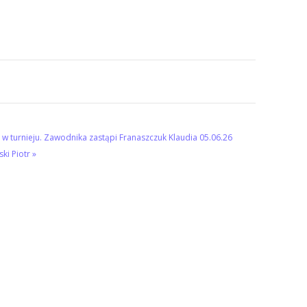
yć w turnieju. Zawodnika zastąpi Franaszczuk Klaudia
05.06.26
ki Piotr »