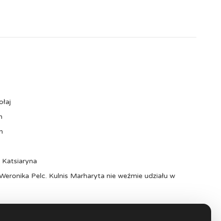
ołaj
n
n
d Katsiaryna
 Weronika Pelc. Kulnis Marharyta nie weźmie udziału w